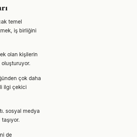
arı
cak temel
ek, iş birliğini
k olan kişilerin
i oluşturuyor.
üğünden çok daha
 ilgi çekici
ştı. sosyal medya
taşıyor.
ini de