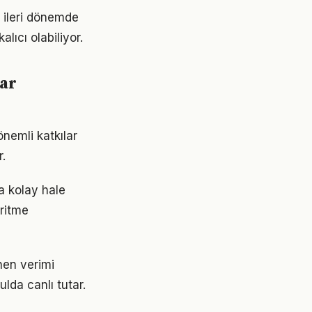
 ileri dönemde
lıcı olabiliyor.
lar
nemli katkılar
.
a kolay hale
 ritme
nen verimi
da canlı tutar.