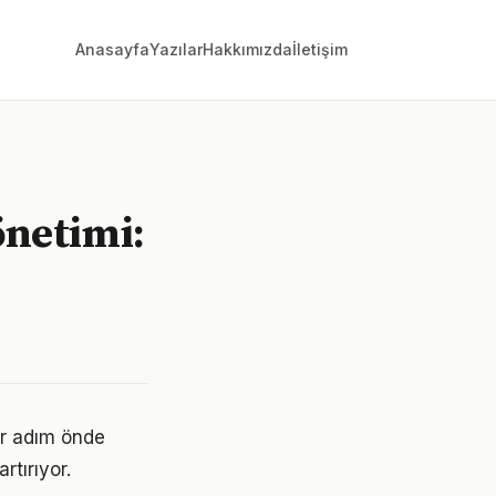
Anasayfa
Yazılar
Hakkımızda
İletişim
netimi:
ir adım önde
rtırıyor.