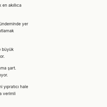
 en akıllıca
gündeminde yer
kutlamak
e büyük
or.
ama şart.
ıyor.
 yıpratıcı hale
a verimli