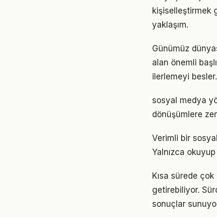
kişiselleştirmek 
yaklaşım.
Günümüz dünyası
alan önemli başl
ilerlemeyi besler.
sosyal medya yö
dönüşümlere zemi
Verimli bir sosy
Yalnızca okuyup d
Kısa sürede çok 
getirebiliyor. S
sonuçlar sunuyor