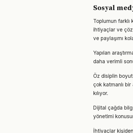
Sosyal medy
Toplumun farklı 
ihtiyaçlar ve çöz
ve paylaşımı kola
Yapılan araştırm
daha verimli sonu
Öz disiplin boy
çok katmanlı bir 
kılıyor.
Dijital çağda bi
yönetimi konusu
İhtiyaçlar kişide