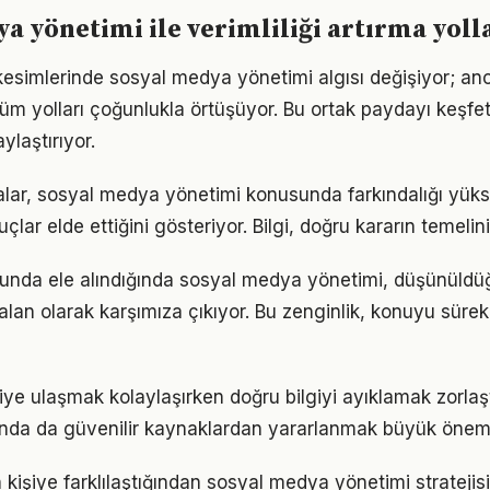
a yönetimi ile verimliliği artırma yoll
kesimlerinde sosyal medya yönetimi algısı değişiyor; an
üm yolları çoğunlukla örtüşüyor. Bu ortak paydayı keşfetm
ylaştırıyor.
alar, sosyal medya yönetimi konusunda farkındalığı yükse
çlar elde ettiğini gösteriyor. Bilgi, doğru kararın temelin
utunda ele alındığında sosyal medya yönetimi, düşünüld
alan olarak karşımıza çıkıyor. Bu zenginlik, konuyu sürekli
lgiye ulaşmak kolaylaşırken doğru bilgiyi ayıklamak zorla
nda da güvenilir kaynaklardan yararlanmak büyük önem 
n kişiye farklılaştığından sosyal medya yönetimi stratejis