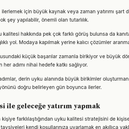
a ilerlemek için büyük kaynak veya zaman yatırımı şart d
ok şey yapılabilir, önemli olan tutarlılık.
kalitesi hakkında pek çok farklı görüş bulunsa da kanıta 
ıklı yol. Modaya kapılmak yerine kalıcı çözümler aranma
nusundaki küçük başarılar zamanla birikiyor ve büyük d
in her adımı nihai hedefe katkı sağlıyor.
 adımlar, derin uyku alanında büyük birikimler oluşturman
önünü doğru belirleyen gün boyunca ilerler.
si ile geleceğe yatırım yapmak
 kişiye farklılaştığından uyku kalitesi stratejisini de kişis
tavsiyeleri kendi koşullarınıza uyarlamak en akıllıca yak