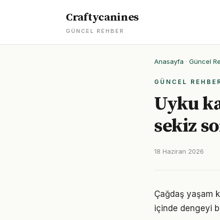
Craftycanines
GÜNCEL REHBER
Anasayfa
·
Güncel R
GÜNCEL REHBE
Uyku ka
sekiz s
18 Haziran 2026
Çağdaş yaşam koş
içinde dengeyi b