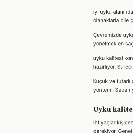
iyi uyku alanınd
olanaklarla bile ç
Çevremizde uyku 
yönelmek en sağl
uyku kalitesi ko
hazırlıyor. Sürec
Küçük ve tutarlı
yöntemi. Sabah y
Uyku kalite
İhtiyaçlar kişiden
gerekiyor. Genel 