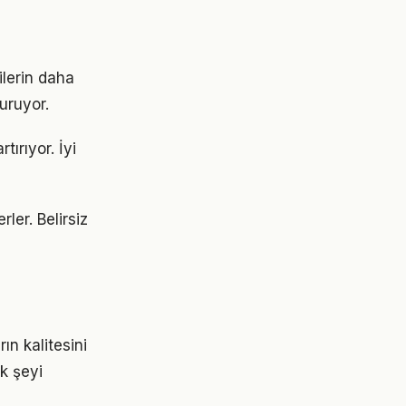
ilerin daha
turuyor.
tırıyor. İyi
rler. Belirsiz
ın kalitesini
ok şeyi