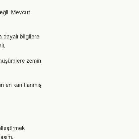
eğil. Mevcut
dayalı bilgilere
lı.
önüşümlere zemin
ın en kanıtlanmış
elleştirmek
laşım.