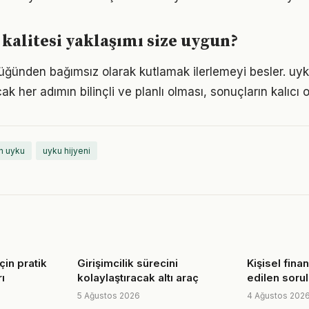
kalitesi yaklaşımı size uygun?
lüğünden bağımsız olarak kutlamak ilerlemeyi besler. uyku
k her adımın bilinçli ve planlı olması, sonuçların kalıcı o
n uyku
uyku hijyeni
çin pratik
Girişimcilik sürecini
Kişisel finan
ı
kolaylaştıracak altı araç
edilen sorul
5 Ağustos 2026
4 Ağustos 202