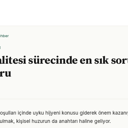
ehber
R
litesi sürecinde en sık so
oru
ulları içinde uyku hijyeni konusu giderek önem kazanıy
ulmak, kişisel huzurun da anahtarı haline geliyor.