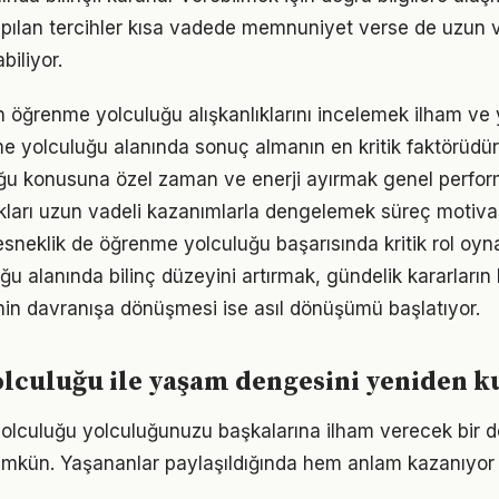
pılan tercihler kısa vadede memnuniyet verse de uzun
iliyor.
ın öğrenme yolculuğu alışkanlıklarını incelemek ilham ve y
nme yolculuğu alanında sonuç almanın en kritik faktörüdür
u konusuna özel zaman ve enerji ayırmak genel performan
ukları uzun vadeli kazanımlarla dengelemek süreç motiv
sneklik de öğrenme yolculuğu başarısında kritik rol oyn
 alanında bilinç düzeyini artırmak, gündelik kararların k
ginin davranışa dönüşmesi ise asıl dönüşümü başlatıyor.
lculuğu ile yaşam dengesini yeniden 
olculuğu yolculuğunuzu başkalarına ilham verecek bir 
kün. Yaşananlar paylaşıldığında hem anlam kazanıyor