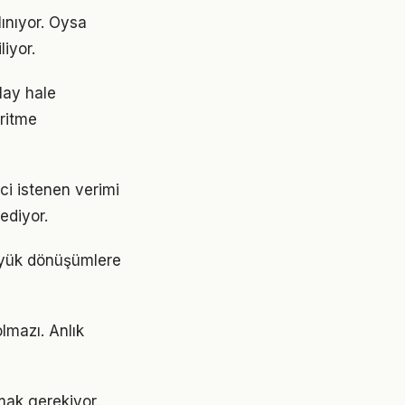
ınıyor. Oysa
liyor.
lay hale
 ritme
ci istenen verimi
ediyor.
üyük dönüşümlere
lmazı. Anlık
şmak gerekiyor.