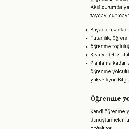
Aksi durumda ya
faydayı sunmayab
Başarılı insanlar
Tutarlılık, öğre
öğrenme topluluğ
Kısa vadeli zorl
Planlama kadar e
öğrenme yolculuğu
yükseltiyor. Bil
Öğrenme yo
Kendi öğrenme y
dönüştürmek müm
çoğalıyor.