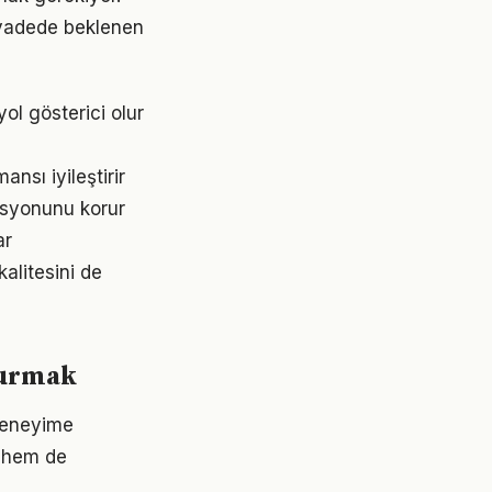
 vadede beklenen
ol gösterici olur
sı iyileştirir
asyonunu korur
ar
alitesini de
kurmak
deneyime
 hem de