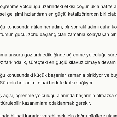
öğrenme yolculuğu üzerindeki etkisi çoğunlukla hafife al
sel gelişimi hızlandıran en güçlü katalizörlerden biri olabi
u konusunda atılan her adım, bir sonraki adımı daha ko
tumun gücü, zorlu başlangıçları zamanla kolaylaşan bir
ama unsuru göz ardı edildiğinde öğrenme yolculuğu süre
Öz farkındalık, süreçteki en güçlü kılavuz olmaya devam 
ğu konusundaki küçük başarılar zamanla birikiyor ve b
 Sürecin her adımı nihai hedefe katkı sağlıyor.
ş açısı, öğrenme yolculuğu alanında başarının olmazsa o
rdürülebilir kazanımlara odaklanmak gerekir.
ında bilinçli kararlar verebilmek için doğru bilgilere ula