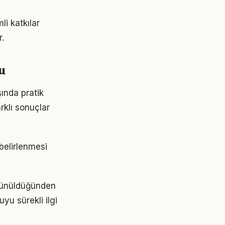
i katkılar
.
u
ında pratik
rklı sonuçlar
 belirlenmesi
üşünüldüğünden
yu sürekli ilgi