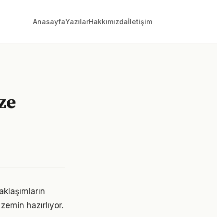
Anasayfa
Yazılar
Hakkımızda
İletişim
ze
aklaşımların
emin hazırlıyor.