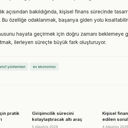
lık açısından bakıldığında, kişisel finans sürecinde tasa
r. Bu özelliğe odaklanmak, başarıya giden yolu kısaltabilir
konusunu hayata geçirmek için doğru zamanı beklemeye 
mak, ilerleyen süreçte büyük fark oluşturuyor.
arruf yöntemleri
ev ekonomisi
çin pratik
Girişimcilik sürecini
Kişisel finan
ı
kolaylaştıracak altı araç
edilen sorul
5 Ağustos 2026
4 Ağustos 202