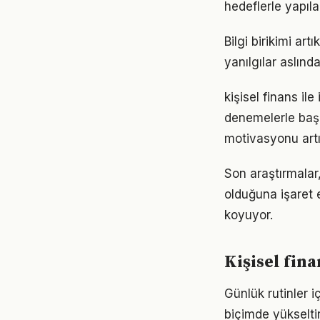
hedeflerle yapıla
Bilgi birikimi ar
yanılgılar aslınd
kişisel finans il
denemelerle başl
motivasyonu artır
Son araştırmalar,
olduğuna işaret 
koyuyor.
Kişisel fin
Günlük rutinler i
biçimde yükseltir