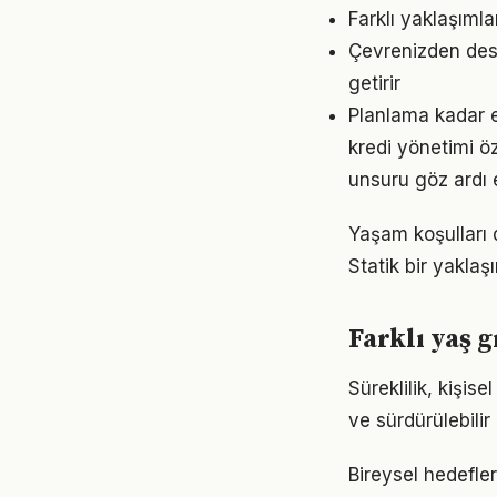
Farklı yaklaşıml
Çevrenizden dest
getirir
Planlama kadar es
kredi yönetimi öz
unsuru göz ardı 
Yaşam koşulları d
Statik bir yaklaş
Farklı yaş g
Süreklilik, kişis
ve sürdürülebilir
Bireysel hedefler 