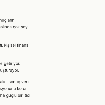
r
nuçların
aslında çok şeyi
. kişisel finans
e getiriyor.
üştürüyor.
lıcı sonuç verir
asyonunu korur
a güçlü bir itici