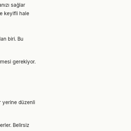
nızı sağlar
 keyifli hale
an biri. Bu
enmesi gerekiyor.
r yerine düzenli
rler. Belirsiz