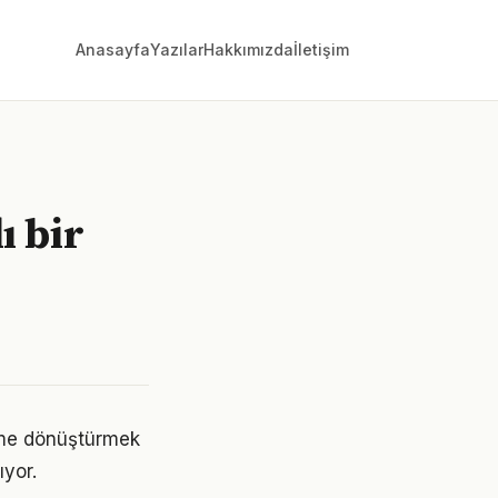
Anasayfa
Yazılar
Hakkımızda
İletişim
ı bir
yime dönüştürmek
yor.