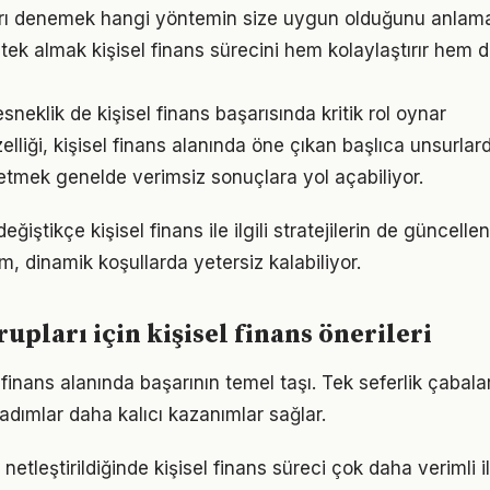
arı denemek hangi yöntemin size uygun olduğunu anlama
ek almak kişisel finans sürecini hem kolaylaştırır hem de
neklik de kişisel finans başarısında kritik rol oynar
elliği, kişisel finans alanında öne çıkan başlıca unsurlard
etmek genelde verimsiz sonuçlara yol açabiliyor.
eğiştikçe kişisel finans ile ilgili stratejilerin de güncell
ım, dinamik koşullarda yetersiz kalabiliyor.
rupları için kişisel finans önerileri
el finans alanında başarının temel taşı. Tek seferlik çabala
 adımlar daha kalıcı kazanımlar sağlar.
netleştirildiğinde kişisel finans süreci çok daha verimli ile