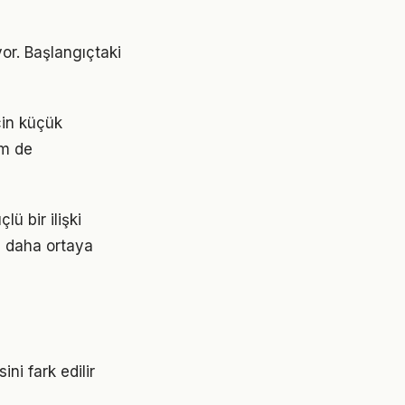
yor. Başlangıçtaki
için küçük
em de
ü bir ilişki
z daha ortaya
ni fark edilir