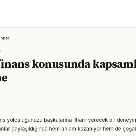
ehber
R
 finans konusunda kapsaml
me
nans yolculuğunuzu başkalarına ilham verecek bir dene
lar paylaşıldığında hem anlam kazanıyor hem de çoğalı