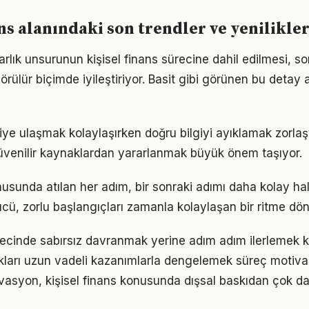
ans alanındaki son trendler ve yenilikle
rlık unsurunun kişisel finans sürecine dahil edilmesi, so
görülür biçimde iyileştiriyor. Basit gibi görünen bu detay 
giye ulaşmak kolaylaşırken doğru bilgiyi ayıklamak zorlaştı
venilir kaynaklardan yararlanmak büyük önem taşıyor.
nusunda atılan her adım, bir sonraki adımı daha kolay hal
, zorlu başlangıçları zamanla kolaylaşan bir ritme dön
ürecinde sabırsız davranmak yerine adım adım ilerlemek ka
ukları uzun vadeli kazanımlarla dengelemek süreç motiv
vasyon, kişisel finans konusunda dışsal baskıdan çok dah