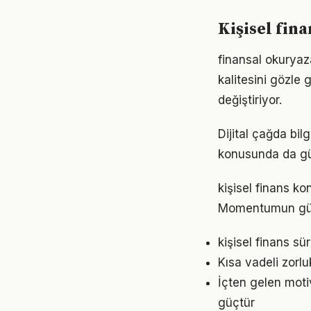
Kişisel fin
finansal okuryaza
kalitesini gözle 
değiştiriyor.
Dijital çağda bil
konusunda da gü
kişisel finans ko
Momentumun gücü
kişisel finans s
Kısa vadeli zorl
İçten gelen moti
güçtür