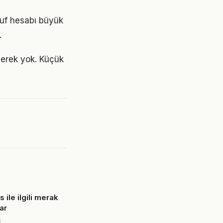
rruf hesabı büyük
.
gerek yok. Küçük
s ile ilgili merak
ar
6