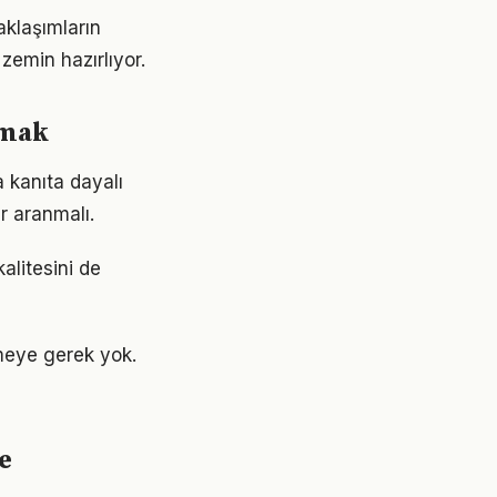
aklaşımların
emin hazırlıyor.
umak
 kanıta dayalı
r aranmalı.
kalitesini de
meye gerek yok.
e