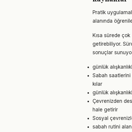
Pratik uygulamala
alanında öğrenil
Kısa sürede çok 
getirebiliyor. S
sonuçlar sunuyor
günlük alışkanlık
Sabah saatlerini 
kılar
günlük alışkanlık
Çevrenizden dest
hale getirir
Sosyal çevrenizl
sabah rutini ala