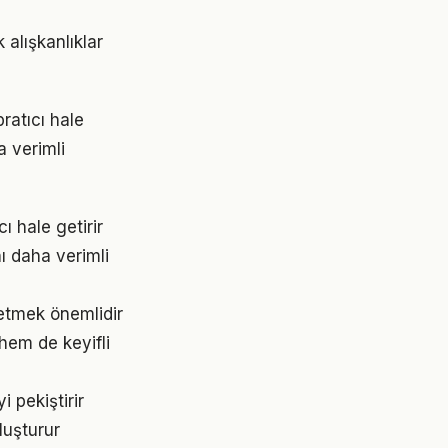
 alışkanlıklar
ratıcı hale
a verimli
ı hale getirir
ı daha verimli
 etmek önemlidir
hem de keyifli
 pekiştirir
luşturur