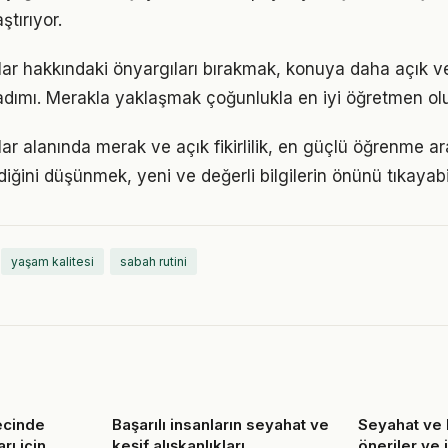
ştırıyor.
klar hakkındaki önyargıları bırakmak, konuya daha açık v
adımı. Merakla yaklaşmak çoğunlukla en iyi öğretmen ol
lar alanında merak ve açık fikirlilik, en güçlü öğrenme ara
ldiğini düşünmek, yeni ve değerli bilgilerin önünü tıkayabi
yaşam kalitesi
sabah rutini
ecinde
Başarılı insanların seyahat ve
Seyahat ve k
rı için
keşif alışkanlıkları
öneriler ve 