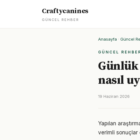
Craftycanines
GÜNCEL REHBER
Anasayfa
·
Güncel R
GÜNCEL REHBE
Günlük 
nasıl u
19 Haziran 2026
Yapılan araştırma
verimli sonuçlar 