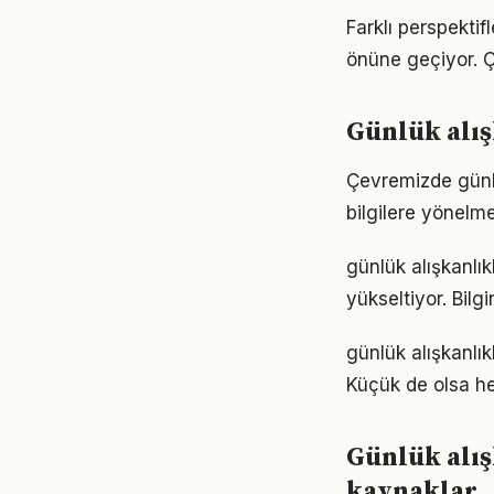
Farklı perspektif
önüne geçiyor. 
Günlük alı
Çevremizde günlü
bilgilere yönelm
günlük alışkanlık
yükseltiyor. Bil
günlük alışkanl
Küçük de olsa he
Günlük alış
kaynaklar