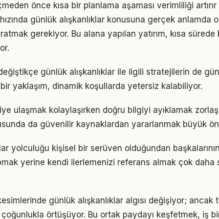
den önce kısa bir planlama aşaması verimliliği artırır
hızında günlük alışkanlıklar konusuna gerçek anlamda 
yaratmak gerekiyor. Bu alana yapılan yatırım, kısa sürede
or.
eğiştikçe günlük alışkanlıklar ile ilgili stratejilerin de g
 bir yaklaşım, dinamik koşullarda yetersiz kalabiliyor.
giye ulaşmak kolaylaşırken doğru bilgiyi ayıklamak zorlaş
nusunda da güvenilir kaynaklardan yararlanmak büyük ön
klar yolculuğu kişisel bir serüven olduğundan başkaların
pmak yerine kendi ilerlemenizi referans almak çok daha sa
esimlerinde günlük alışkanlıklar algısı değişiyor; ancak 
 çoğunlukla örtüşüyor. Bu ortak paydayı keşfetmek, iş bir