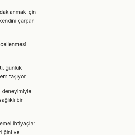
odaklanmak için
 kendini çarpan
üncellenmesi
tı. günlük
em taşıyor.
ın deneyimiyle
ğlıklı bir
temel ihtiyaçlar
liğini ve