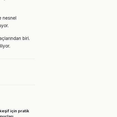
e nesnel
uyor.
çlarından biri.
liyor.
eşif için pratik
ipuçları