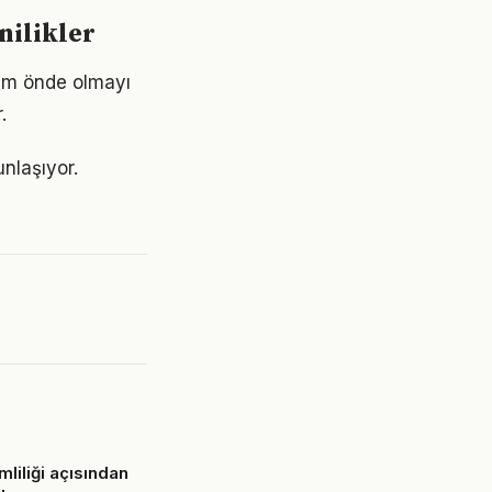
nilikler
dım önde olmayı
.
unlaşıyor.
liliği açısından