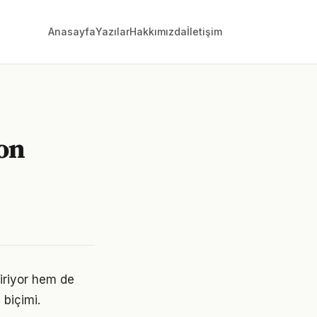
Anasayfa
Yazılar
Hakkımızda
İletişim
son
iriyor hem de
 biçimi.