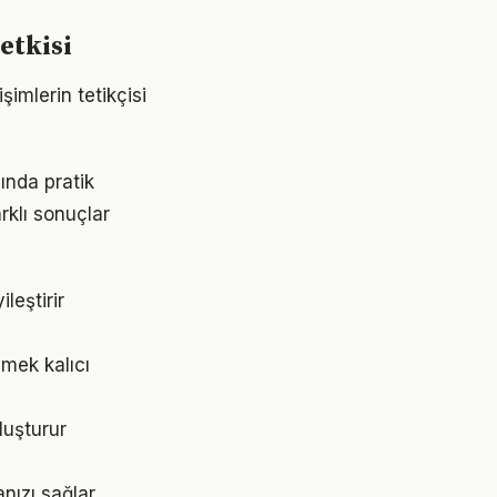
etkisi
imlerin tetikçisi
ında pratik
rklı sonuçlar
leştirir
emek kalıcı
luşturur
nızı sağlar