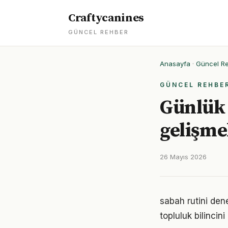
Craftycanines
GÜNCEL REHBER
Anasayfa
·
Güncel R
GÜNCEL REHBE
Günlük 
gelişme
26 Mayıs 2026
sabah rutini den
topluluk bilincin