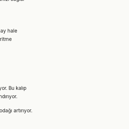
lay hale
 ritme
yor. Bu kalıp
dırıyor.
odağı artırıyor.