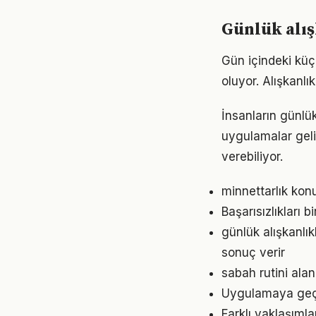
Günlük alış
Gün içindeki küç
oluyor. Alışkanl
İnsanların günlük
uygulamalar geli
verebiliyor.
minnettarlık kon
Başarısızlıkları b
günlük alışkanlı
sonuç verir
sabah rutini ala
Uygulamaya geçme
Farklı yaklaşıml