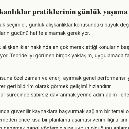
kanlıklar pratiklerinin günlük yaşama 
ük seçimler, günlük alışkanlıklar konusundaki büyük değiş
ıkların gücünü hafife almamak gerekiyor.
 alışkanlıklar hakkında en çok merak ettiği konuların baş
yor. Teoride iyi görünen birçok yaklaşım, uygulamada fa
usuna özel zaman ve enerji ayırmak genel performansı iyi
irer geri bildirim olarak görmek gelişimi hızlandırır
klar sürecinde sabırsız davranmak yerine adım adım ilerl
nında güvenilir kaynaklara başvurmak sağlam bir temel o
den önce kısa bir planlama aşaması verimliliği artırır
arı denemek hangi yöntemin size uygun olduğunu anlama