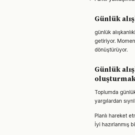
Günlük alışk
günlük alışkanlı
getiriyor. Momen
dönüştürüyor.
Günlük alış
oluşturma
Toplumda günlük a
yargılardan sıyrı
Planlı hareket et
İyi hazırlanmış b