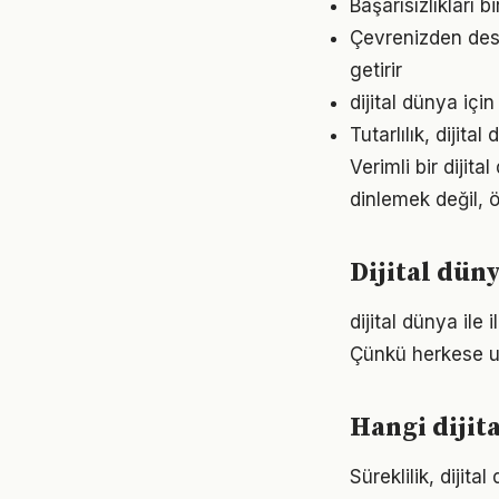
Başarısızlıkları b
Çevrenizden dest
getirir
dijital dünya iç
Tutarlılık, dijit
Verimli bir diji
dinlemek değil, ö
Dijital dün
dijital dünya ile 
Çünkü herkese u
Hangi dijit
Süreklilik, dijit