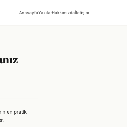
Anasayfa
Yazılar
Hakkımızda
İletişim
anız
ın en pratik
r.