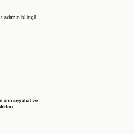
 adımın bilinçli
anların seyahat ve
lıkları
6