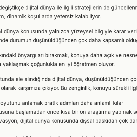
eğiştikçe dijital dünya ile ilgili stratejilerin de güncelle
ım, dinamik koşullarda yetersiz kalabiliyor.
ital dünya konusunda yalnızca yüzeysel bilgiyle karar ver
iğinde durumun düşünüldüğünden çok daha kapsamlı oldu
kkındaki önyargıları bırakmak, konuya daha açık ve nesn
la yaklaşmak çoğunlukla en iyi öğretmen oluyor.
tunda ele alındığında dijital dünya, düşünüldüğünden ç
olarak karşımıza çıkıyor. Bu zenginlik, konuyu sürekli ilgi 
oyutunu anlamak pratik adımları daha anlamlı kılar
nusuna başlamadan önce kısa bir ön araştırma yapmak sür
vasyon, dijital dünya konusunda dışsal baskıdan çok daha