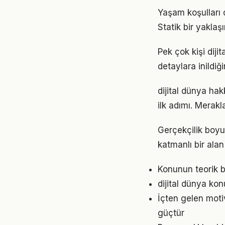
Yaşam koşulları d
Statik bir yaklaş
Pek çok kişi dij
detaylara inild
dijital dünya ha
ilk adımı. Merak
Gerçekçilik boyu
katmanlı bir alan 
Konunun teorik b
dijital dünya ko
İçten gelen moti
güçtür