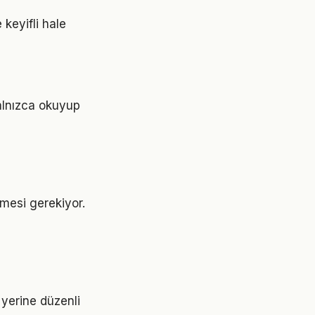
keyifli hale
Yalnızca okuyup
enmesi gerekiyor.
r yerine düzenli