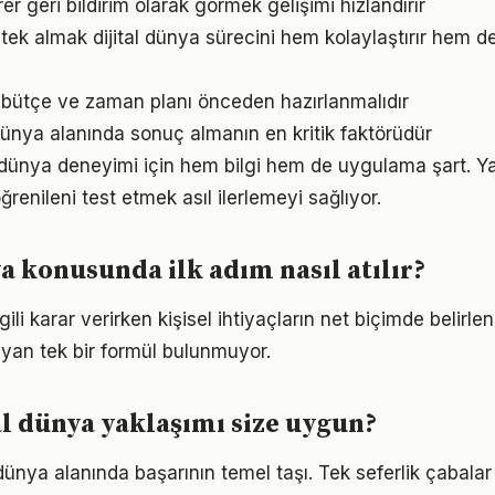
irer geri bildirim olarak görmek gelişimi hızlandırır
ek almak dijital dünya sürecini hem kolaylaştırır hem de 
in bütçe ve zaman planı önceden hazırlanmalıdır
al dünya alanında sonuç almanın en kritik faktörüdür
tal dünya deneyimi için hem bilgi hem de uygulama şart. 
ğrenileni test etmek asıl ilerlemeyi sağlıyor.
ya konusunda ilk adım nasıl atılır?
ilgili karar verirken kişisel ihtiyaçların net biçimde belirl
yan tek bir formül bulunmuyor.
al dünya yaklaşımı size uygun?
al dünya alanında başarının temel taşı. Tek seferlik çabala