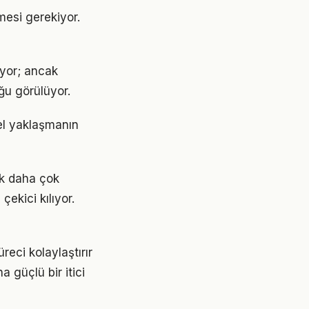
nmesi gerekiyor.
iyor; ancak
ğu görülüyor.
el yaklaşmanın
ok daha çok
çekici kılıyor.
eci kolaylaştırır
 güçlü bir itici