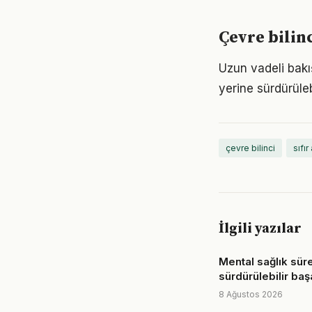
Çevre bilin
Uzun vadeli bakış
yerine sürdürüle
çevre bilinci
sıfır
İlgili yazılar
Mental sağlık sür
sürdürülebilir başa
8 Ağustos 2026