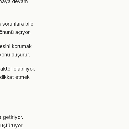
 olmaya devam
 sorunlara bile
 önünü açıyor.
gesini korumak
yonu düşürür.
aktör olabiliyor.
e dikkat etmek
 getiriyor.
üştürüyor.