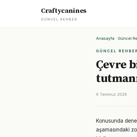
Craftycanines
GÜNCEL REHBER
Anasayfa
·
Güncel R
GÜNCEL REHBE
Çevre b
tutmanı
9 Temmuz 2026
Konusunda deneyiml
aşamasındaki zor