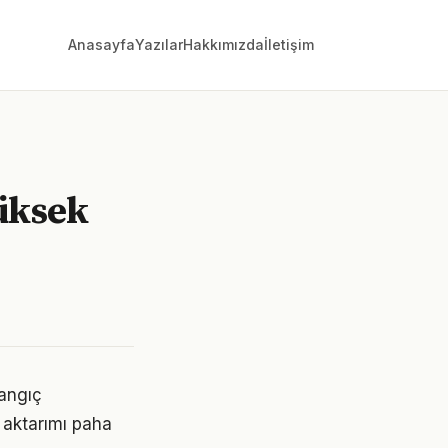
Anasayfa
Yazılar
Hakkımızda
İletişim
üksek
langıç
 aktarımı paha