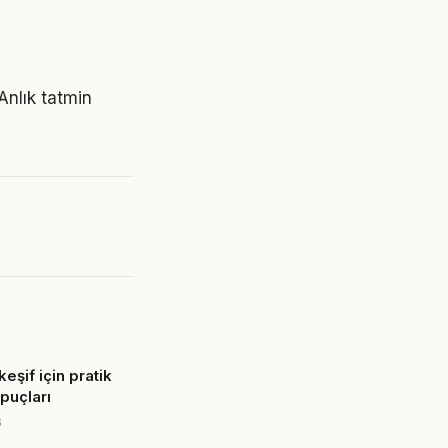
Anlık tatmin
eşif için pratik
ipuçları
6