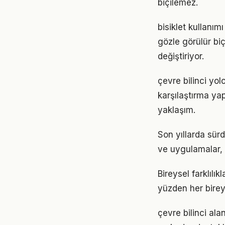
biçilemez.
bisiklet kullanım
gözle görülür biç
değiştiriyor.
çevre bilinci yo
karşılaştırma ya
yaklaşım.
Son yıllarda sür
ve uygulamalar, e
Bireysel farklılı
yüzden her birey
çevre bilinci ala