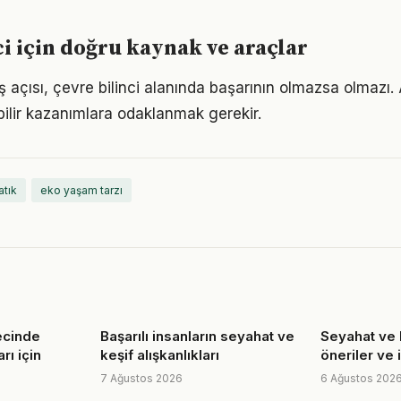
ci için doğru kaynak ve araçlar
 açısı, çevre bilinci alanında başarının olmazsa olmazı. 
bilir kazanımlara odaklanmak gerekir.
 atık
eko yaşam tarzı
ecinde
Başarılı insanların seyahat ve
Seyahat ve k
rı için
keşif alışkanlıkları
öneriler ve 
7 Ağustos 2026
6 Ağustos 202