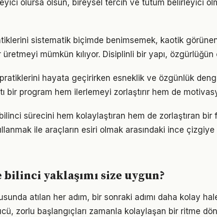
eyici olursa olsun, bireysel tercih ve tutum belirleyici
iklerini sistematik biçimde benimsemek, kaotik görünen
 üretmeyi mümkün kılıyor. Disiplinli bir yapı, özgürlüğün
pratiklerini hayata geçirirken esneklik ve özgünlük den
tı bir program hem ilerlemeyi zorlaştırır hem de motivas
bilinci sürecini hem kolaylaştıran hem de zorlaştıran bir f
llanmak ile araçların esiri olmak arasındaki ince çizgiy
 bilinci yaklaşımı size uygun?
usunda atılan her adım, bir sonraki adımı daha kolay hale
, zorlu başlangıçları zamanla kolaylaşan bir ritme dön