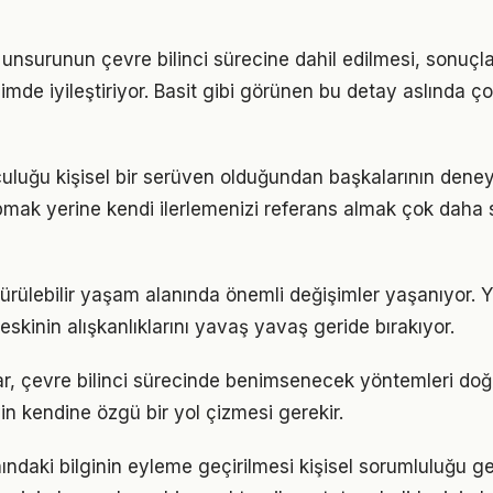
ı unsurunun çevre bilinci sürecine dahil edilmesi, sonuçlar
imde iyileştiriyor. Basit gibi görünen bu detay aslında ç
lculuğu kişisel bir serüven olduğundan başkalarının dene
pmak yerine kendi ilerlemenizi referans almak çok daha sa
dürülebilir yaşam alanında önemli değişimler yaşanıyor. Y
skinin alışkanlıklarını yavaş yavaş geride bırakıyor.
klar, çevre bilinci sürecinde benimsenecek yöntemleri doğ
in kendine özgü bir yol çizmesi gerekir.
nındaki bilginin eyleme geçirilmesi kişisel sorumluluğu ge